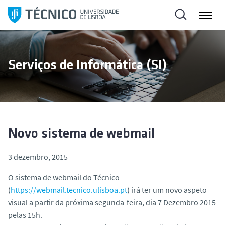
S
a
l
t
a
Serviços de Informática (SI)
r
p
a
r
a
o
Novo sistema de webmail
c
o
3 dezembro, 2015
n
O sistema de webmail do Técnico
t
(
https://webmail.tecnico.ulisboa.pt
) irá ter um novo aspeto
e
visual a partir da próxima segunda-feira, dia 7 Dezembro 2015
ú
pelas 15h.
d