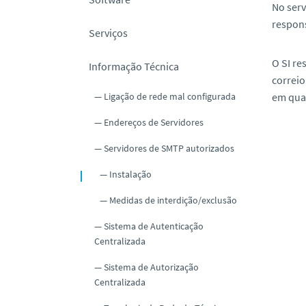
No serv
o
respons
Serviços
O SI re
Informação Técnica
correio
Ligação de rede mal configurada
em qual
Endereços de Servidores
Servidores de SMTP autorizados
Instalação
Medidas de interdição/exclusão
Sistema de Autenticação
Centralizada
Sistema de Autorização
Centralizada