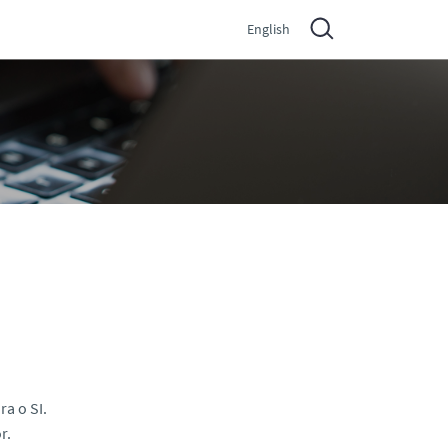
English
ra o SI.
r.