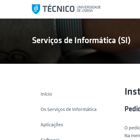
S
a
l
t
a
Serviços de Informática (SI)
r
p
a
r
a
o
c
Ins
Início
o
n
Os Serviços de Informática
Pedi
t
e
Aplicações
O pedid
ú
Na mens
d
Software