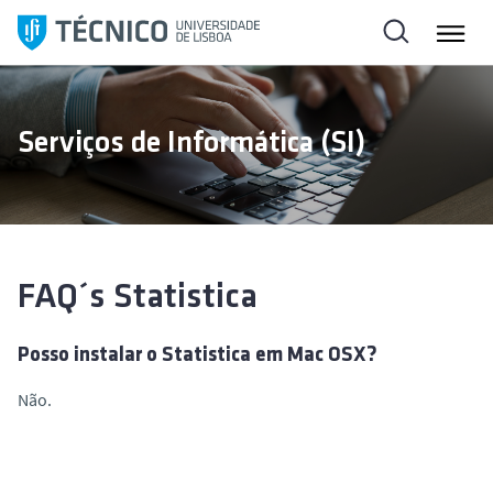
S
a
l
t
a
Serviços de Informática (SI)
r
p
a
r
a
o
FAQ´s Statistica
c
o
Posso instalar o Statistica em Mac OSX?
n
t
Não.
e
ú
d