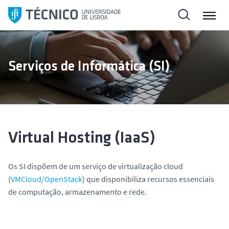
S
a
l
t
a
Serviços de Informática (SI)
r
p
a
r
a
o
Virtual Hosting (IaaS)
c
o
Os SI dispõem de um serviço de virtualização cloud
n
(
VMCloud/OpenStack
) que disponibiliza recursos essenciais
t
de computação, armazenamento e rede.
e
ú
d