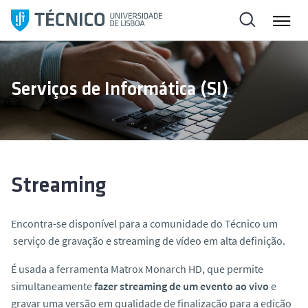
S
a
l
t
a
Serviços de Informática (SI)
r
p
a
r
a
o
Streaming
c
o
Encontra-se disponível para a comunidade do Técnico um
n
serviço de
gravação e
streaming
de vídeo
em alta definição.
t
e
É usada a ferramenta Matrox Monarch HD, que permite
ú
simultaneamente
fazer
streaming
de um evento ao vivo
e
d
gravar uma versão em qualidade de finalização para a edição