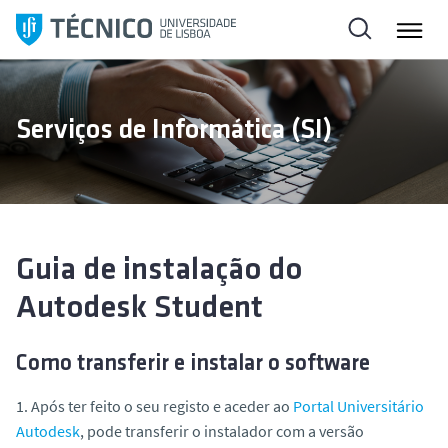
S
a
l
t
a
Serviços de Informática (SI)
r
p
a
r
a
o
Guia de instalação do
c
Autodesk Student
o
n
t
Como transferir e instalar o
software
e
1. Após ter feito o seu registo e aceder ao
Portal Universitário
ú
Autodesk
, pode transferir o instalador com a versão
d