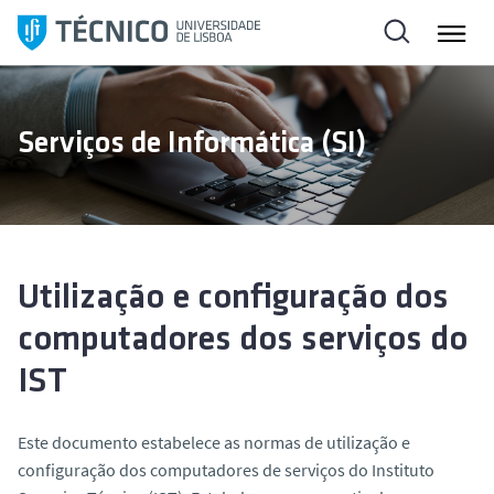
S
a
l
t
a
Serviços de Informática (SI)
r
p
a
r
a
o
Utilização e configuração dos
c
computadores dos serviços do
o
n
IST
t
e
Este documento estabelece as normas de utilização e
ú
configuração dos computadores de serviços do Instituto
d