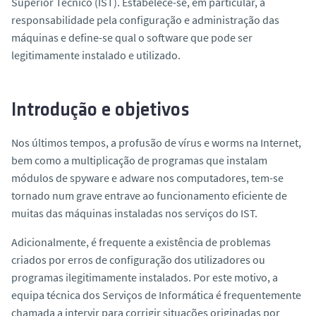
Superior Técnico (IST). Estabelece-se, em particular, a
o
responsabilidade pela configuração e administração das
máquinas e define-se qual o
software
que pode ser
legitimamente instalado e utilizado.
Introdução e objetivos
Nos últimos tempos, a profusão de vírus e worms na Internet,
bem como a multiplicação de programas que instalam
módulos de
spyware
e
adware
nos computadores, tem-se
tornado num grave entrave ao funcionamento eficiente de
muitas das máquinas instaladas nos serviços do IST.
Adicionalmente, é frequente a existência de problemas
criados por erros de configuração dos utilizadores ou
programas ilegitimamente instalados. Por este motivo, a
equipa técnica dos Serviços de Informática é frequentemente
chamada a intervir para corrigir situações originadas por