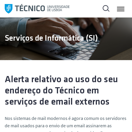
S
a
l
t
a
Serviços de Informática (SI)
r
p
a
r
a
o
Alerta relativo ao uso do seu
c
endereço do Técnico em
o
n
serviços de email externos
t
e
Nos sistemas de mail modernos é agora comum os servidores
ú
de mail usados para o envio de um email assinarem as
d