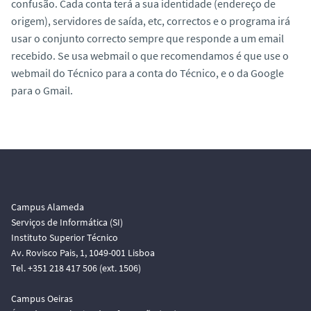
confusão. Cada conta terá a sua identidade (endereço de
origem), servidores de saída, etc, correctos e o programa irá
usar o conjunto correcto sempre que responde a um email
recebido. Se usa webmail o que recomendamos é que use o
webmail do Técnico para a conta do Técnico, e o da Google
para o Gmail.
Campus Alameda
Serviços de Informática (SI)
Instituto Superior Técnico
Av. Rovisco Pais, 1, 1049-001 Lisboa
Tel. +351 218 417 506 (ext. 1506)
Campus Oeiras