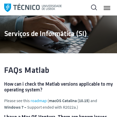
S
a
l
t
a
Serviços de Informática (SI)
r
p
a
r
a
o
FAQs Matlab
c
o
How can i check the Matlab versions applicable to my
n
operating system?
t
Please see this
roadmap
(
macOS Catalina (10.15)
and
e
Windows 7 –
Support ended with R2022a.)
ú
d