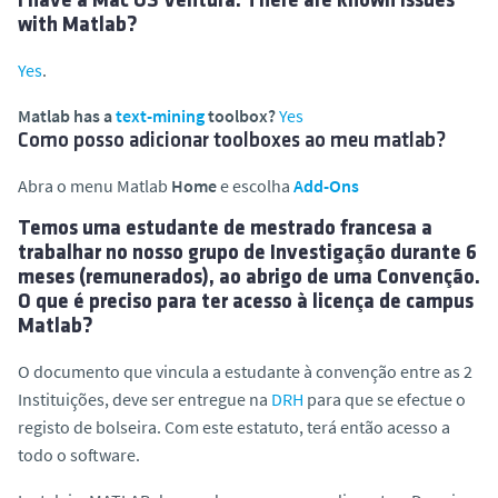
I have a Mac OS Ventura. There are known issues
o
with Matlab?
Yes
.
Matlab has a
text-mining
toolbox?
Yes
Como posso adicionar toolboxes ao meu matlab?
Abra o menu Matlab
Home
e escolha
Add-Ons
Temos uma estudante de mestrado francesa a
trabalhar no nosso grupo de Investigação durante 6
meses (remunerados), ao abrigo de uma Convenção.
O que é preciso para ter acesso à licença de campus
Matlab?
O documento que vincula a estudante à convenção entre as 2
Instituições, deve ser entregue na
DRH
para que se efectue o
registo de bolseira. Com este estatuto, terá então acesso a
todo o software.