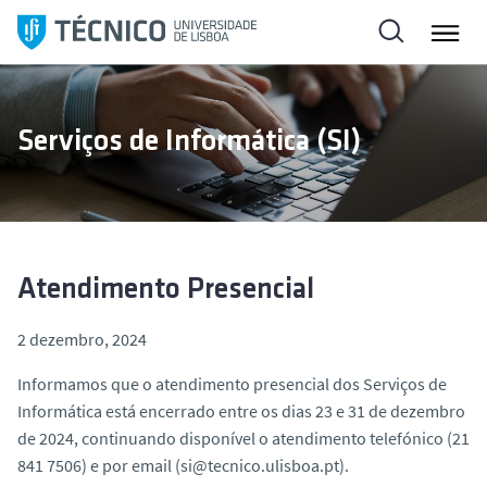
S
a
l
t
a
Serviços de Informática (SI)
r
p
a
r
a
o
Atendimento Presencial
c
o
2 dezembro, 2024
n
Informamos que o atendimento presencial dos Serviços de
t
Informática está encerrado entre os dias 23 e 31 de dezembro
e
de 2024, continuando disponível o atendimento telefónico (21
ú
841 7506) e por email (si@tecnico.ulisboa.pt).
d