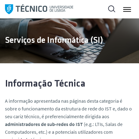
S
a
l
t
a
Serviços de Informática (SI)
r
p
a
r
a
o
Informação Técnica
c
o
A informação apresentada nas páginas desta categoria é
n
sobre o funcionamento da estrutura de rede do IST e, dado o
t
seu cariz técnico, é preferencialmente dirigida aos
e
administradores de sub-redes do IST
(e.g.: LTIs, Salas de
ú
Computadores, etc.) e a potenciais utilizadores com
d