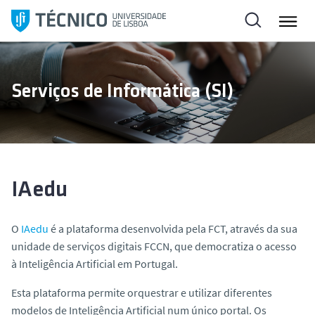
S
a
l
t
a
Serviços de Informática (SI)
r
p
a
r
a
o
IAedu
c
o
O
IAedu
é a plataforma desenvolvida pela FCT, através da sua
n
unidade de serviços digitais FCCN, que democratiza o acesso
t
à Inteligência Artificial em Portugal.
e
ú
Esta plataforma permite orquestrar e utilizar diferentes
d
modelos de Inteligência Artificial num único portal. Os