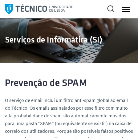
S
a
l
t
a
Serviços de Informática (SI)
r
p
a
r
a
o
Prevenção de SPAM
c
o
O serviço de email inclui um filtro anti-spam global ao email
n
do Técnico. Os emails assinalados por esse filtro com muito
t
alta probabilidade de spam são automaticamente movidos
e
para uma pasta “SPAM” (ou equivalente se existir) na caixa de
ú
correio dos utilizadores. Porque são possíveis falsos positivos
d