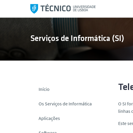
S
a
l
t
a
Serviços de Informática (SI)
r
p
a
r
a
o
c
Tel
Início
o
n
Os Serviços de Informática
O SI fo
t
linhas 
e
Aplicações
ú
Este se
d
Software