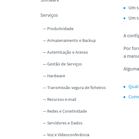
o
Um s
Serviços
Um s
Produtividade
A confi
Armazenamento e Backup
Por for
Autenticação e Acesso
a manut
Gestão de Serviços
Algumas
Hardware
Qual
Transmissão segura de ficheiros
Como
Recursos e-mail
Redes e Conetividade
Servidores e Dados
Voz e Videoconferência