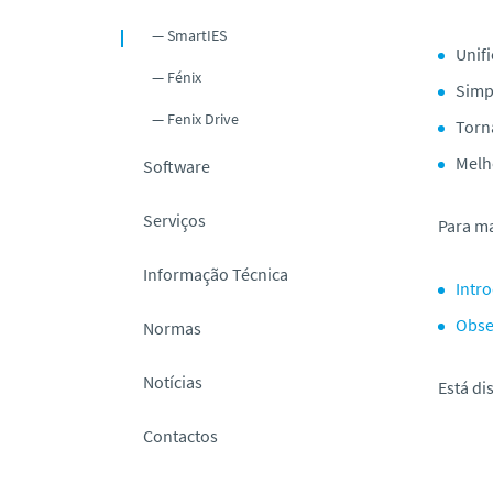
o
SmartIES
Unifi
Fénix
Simp
Fenix Drive
Torn
Melho
Software
Serviços
Para ma
Informação Técnica
Intr
Obse
Normas
Notícias
Está di
Contactos