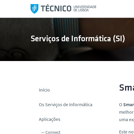
S
a
l
t
a
Serviços de Informática (SI)
r
p
a
r
a
o
c
Sma
Início
o
n
Os Serviços de Informática
O
Smar
t
melhora
e
Aplicações
uma exp
ú
d
Este no
Connect