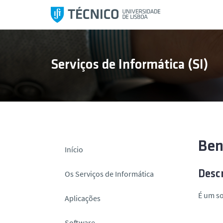
S
a
l
t
a
Serviços de Informática (SI)
r
p
a
r
a
o
c
Ben
Início
o
n
Os Serviços de Informática
Desc
t
e
É um so
Aplicações
ú
d
Software