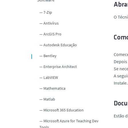
o
Abra
7-Zip
O Técn
Antivírus
ArcGIS Pro
Como
Autodesk Educação
Comece 
Bentley
Depois
Enterprise Architect
Se nece
A segui
LabVIEW
Instale
Mathematica
Matlab
Docu
Microsoft 365 Education
Estão d
Microsoft Azure for Teaching Dev
Tools