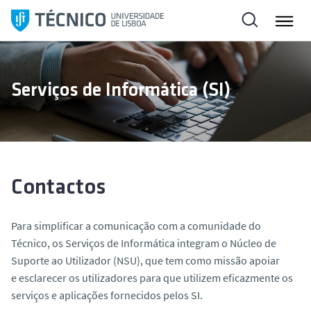
S
a
l
t
a
Serviços de Informática (SI)
r
p
a
r
a
o
Contactos
c
o
Para simplificar a comunicação com a comunidade do
n
Técnico, os Serviços de Informática integram o Núcleo de
t
Suporte ao Utilizador (NSU), que tem como missão apoiar
e
e esclarecer os utilizadores para que utilizem eficazmente os
ú
serviços e aplicações fornecidos pelos SI.
d