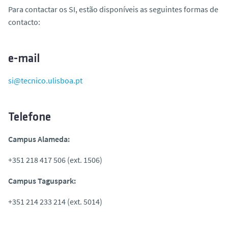
o
Para contactar os SI, estão disponíveis as seguintes formas de
contacto:
e-mail
si@tecnico.ulisboa.pt
Telefone
Campus Alameda:
+351 218 417 506 (ext. 1506)
Campus Taguspark:
+351 214 233 214 (ext. 5014)