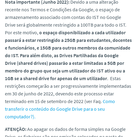
Nota importante (
Junho 2022
):
Devido a uma alteração
o
recente nos Termos e Condições da Google, o espaço de
armazenamento associado com contas do IST no Google
Drive será globalmente restringido a 100TB para todo o IST.
Por este motivo,
o espaço disponibilizado a cada utilizador
passará a estar restringido a 25GB para estudantes, docentes
e funcionários, e 15GB para outros membros da comunidade
do IST.
Para além disto, as Drives Partilhadas da Google
Drive
(shared drives)
passarão a estar limitadas a 5GB por
membro do grupo que seja um utilizador do IST ativo ou a
1GB se a shared drive for apenas de um utilizador
. Estas
restrições começarão a ser progressivamente implementadas
em 30 de junho de 2022, devendo este processo estar
terminado em 15 de setembro de 2022 (ver Faq.
Como
transferir o conteúdo do Google Drive para o seu
computador?).
ATENÇÃO:
Ao apagar os dados de forma simples na Google
Drive, os ficheiros são por omissão colocados na pasta de