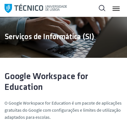
S
a
l
t
a
Serviços de Informática (SI)
r
p
a
r
a
o
Google Workspace for
c
Education
o
n
t
O
Google Workspace for Education
é um pacote de aplicações
e
gratuitas do Google com configurações e limites de utilização
ú
adaptados para escolas.
d