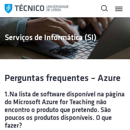
S
a
l
t
a
Serviços de Informática (SI)
r
p
a
r
a
o
Perguntas frequentes – Azure
c
o
1.Na lista de software disponível na página
n
do Microsoft Azure for Teaching não
t
encontro o produto que pretendo. São
e
poucos os produtos disponíveis. O que
ú
fazer?
d