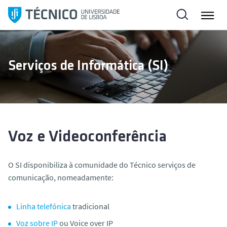
S
a
l
t
a
Serviços de Informática (SI)
r
p
a
r
a
o
Voz e Videoconferência
c
o
O SI disponibiliza à comunidade do Técnico serviços de
n
comunicação, nomeadamente:
t
e
Linha telefónica
tradicional
ú
d
Voz sobre IP
ou
Voice over IP