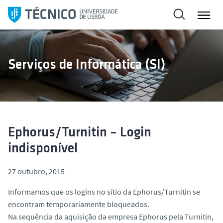
S
a
l
t
a
Serviços de Informática (SI)
r
p
a
r
a
o
Ephorus/Turnitin – Login
c
indisponível
o
n
27 outubro, 2015
t
Informamos que os logins no sítio da Ephorus/Turnitin se
e
encontram temporariamente bloqueados.
ú
Na sequência da aquisição da empresa Ephorus pela Turnitin,
d